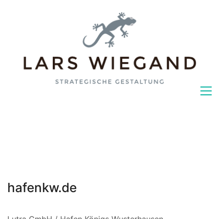
hafenkw.de
Lutra GmbH / Hafen Königs Wusterhausen